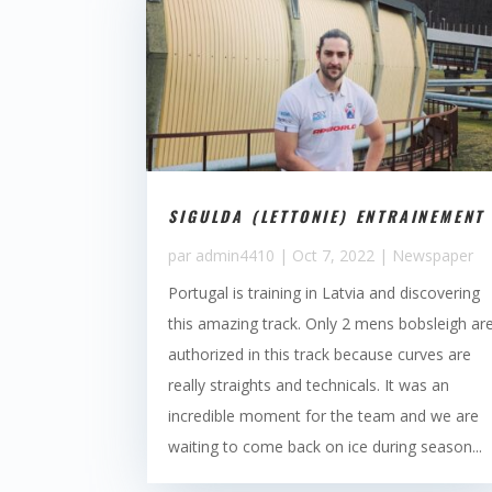
SIGULDA (LETTONIE) ENTRAINEMENT
par
admin4410
|
Oct 7, 2022
|
Newspaper
Portugal is training in Latvia and discovering
this amazing track. Only 2 mens bobsleigh ar
authorized in this track because curves are
really straights and technicals. It was an
incredible moment for the team and we are
waiting to come back on ice during season...