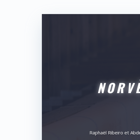
NORV
Raphaël Ribeiro et Abde