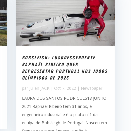
BOBSLEIGH: LUSODESCENDENTE
RAPHAËL RIBEIRO QUER
REPRESENTAR PORTUGAL NOS JOGOS
OLÍMPICOS DE 2026
e
par
Julien JACK
|
Oct 7, 2022
|
Newspaper
LAURA DOS SANTOS RODRIGUES18 JUNHO,
2021 Raphaël Ribeiro tem 31 anos, é
engenheiro industrial e é o piloto n°1 da
equipa de Bobsleigh de Portugal. Nasceu em
França e vive em Annecy, a mãe é