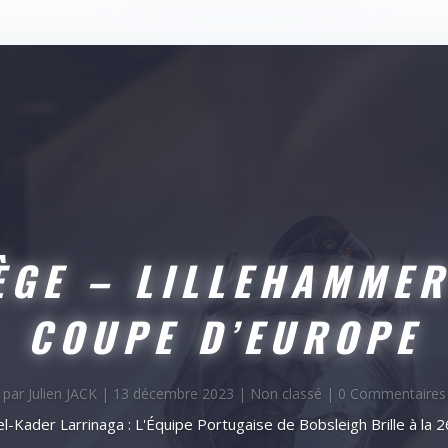
ÈGE – LILLEHAMMER
COUPE D’EUROPE
par
Julien JACK
|
13 décembre 2023
|
Non classé
| 0 Commentaires
l-Kader Larrinaga : L'Équipe Portugaise de Bobsleigh Brille à la