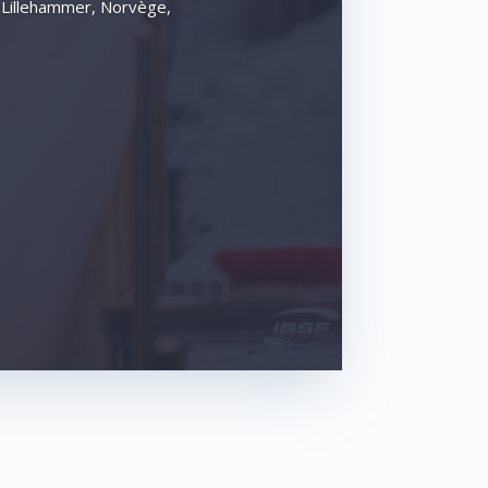
à Lillehammer, Norvège,